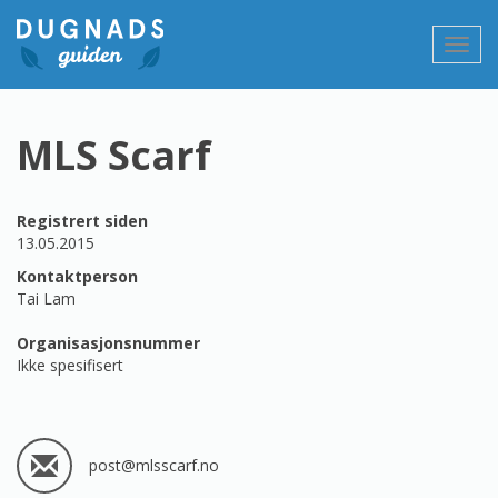
Gå
til
Vis/sk
innholdet
navig
MLS Scarf
Registrert siden
13.05.2015
Kontaktperson
Tai Lam
Organisasjonsnummer
Ikke spesifisert
post@mlsscarf.no