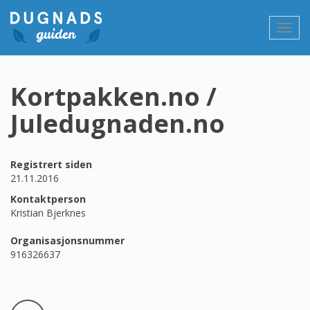
Gå
til
Vis/sk
innholdet
navig
Kortpakken.no /
Juledugnaden.no
Registrert siden
21.11.2016
Kontaktperson
Kristian Bjerknes
Organisasjonsnummer
916326637