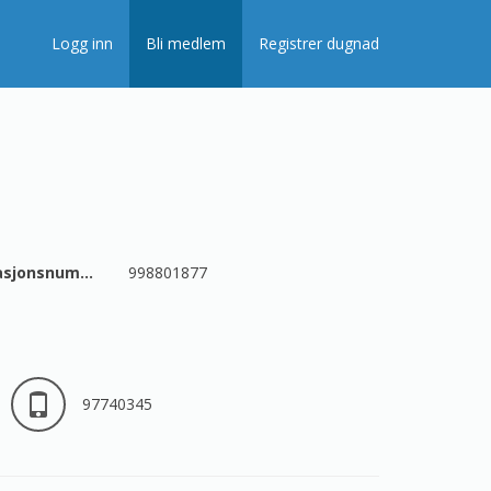
Logg inn
Bli medlem
Registrer dugnad
Organisasjonsnummer
998801877
97740345