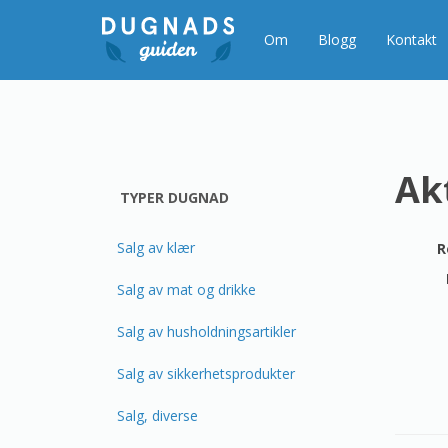
Gå
til
Om
Blogg
Kontakt
innholdet
Akt
TYPER DUGNAD
Salg av klær
R
Salg av mat og drikke
Salg av husholdningsartikler
Salg av sikkerhetsprodukter
Salg, diverse