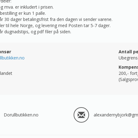
rdeler:
og mva. er inkludert i prisen.
estilling er kun 1 palle.
år 30 dager betalingsfrist fra den dagen vi sender varene.
der til hele Norge, og levering med Posten tar 5-7 dager.
år dugnadstips, og pdf filer på siden.
onsør
Antall p
lbutikken.no
Ubegrens
Kompens
landet
200,-
fort
(Salgspro
Dorullbutikken.no
alexandernybjork@gm