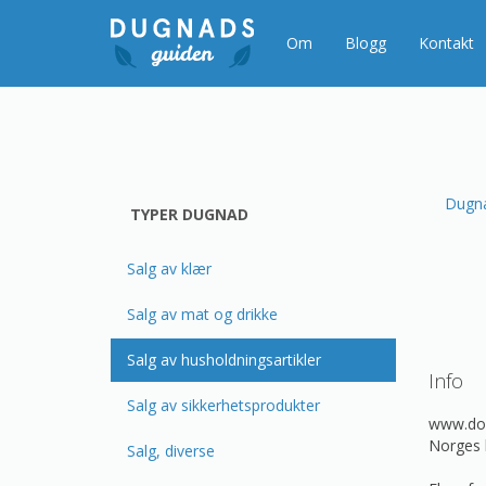
Gå
til
Om
Blogg
Kontakt
innholdet
Dugn
TYPER DUGNAD
Salg av klær
Salg av mat og drikke
Salg av husholdningsartikler
Info
Salg av sikkerhetsprodukter
www.dor
Norges 
Salg, diverse