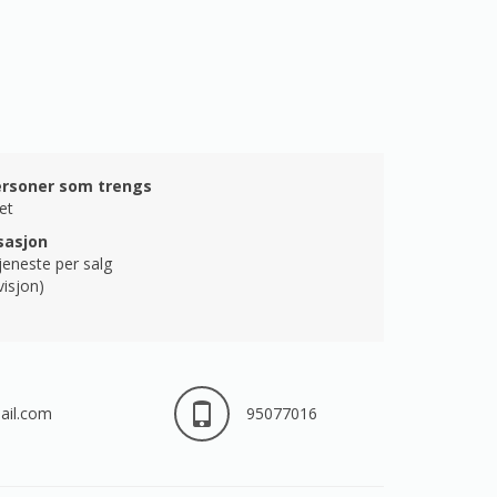
ersoner som trengs
et
asjon
jeneste per salg
visjon)
ail.com
95077016