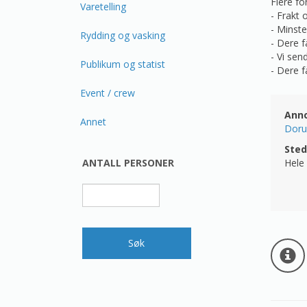
Flere fo
Varetelling
- Frakt 
- Minsteb
Rydding og vasking
- Dere f
- Vi sen
Publikum og statist
- Dere f
Event / crew
Ann
Annet
Dorul
Sted
ANTALL PERSONER
Hele 