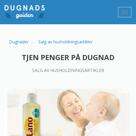
Gå
til
Vis/sk
innholdet
navig
Dugnader
Salg av husholdningsartikler
TJEN PENGER PÅ DUGNAD
SALG AV HUSHOLDNINGSARTIKLER