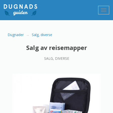
Gå
til
Vis/sk
innholdet
navig
Dugnader
Salg, diverse
Salg av reisemapper
SALG, DIVERSE