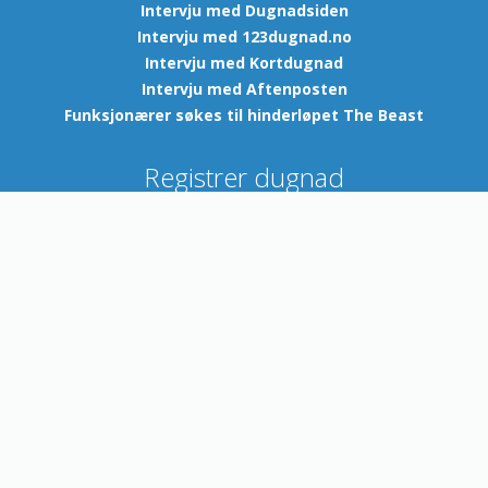
Intervju med Dugnadsiden
Intervju med 123dugnad.no
Intervju med Kortdugnad
Intervju med Aftenposten
Funksjonærer søkes til hinderløpet The Beast
Registrer dugnad
Ønsker du å føre opp dugnadsjobbene dine?
Registrer en
konto her
! Ta en titt på
spørsmål og svar
dersom du har
noen spørsmål, eller
ta kontakt med oss
.
Forside
Om oss
Hjelp
Kontakt
Blogg
Vilkår
Registrer dugnad