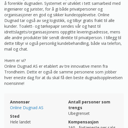
å forenkle dugnaden. Systemet er utviklet i tett samarbeid med
ingeniører og jurister, for å gi både privatpersoner og
organisasjoner en god og sikker kundeopplevelse. Online
Dugnad tar også av seg logistikk, og tilbyr gratis frakt til alle
kunder. Toalett- og tørkepapir sendes vår og høst til
idrettslagets/organisasjonens oppgitte leveringsadresse, mens
alle andre produkter blir sendt direkte til privatperson. I tillegg til
dette tilbyr vi også personlig kundebehandling, både via telefon,
mail og chat.
Hvem er vi?
Online Dugnad AS er etablert av tre innovative menn fra
Trondheim. Dette er også de samme personene som jobber
hver eneste dag for at du skal få den beste dugnadsopplevelsen
noensinne!
Annonsør
Antall personer som
Online Dugnad AS
trengs
Ubegrenset
Sted
Hele landet
Kompensasjon
160,-
fortjeneste per salg