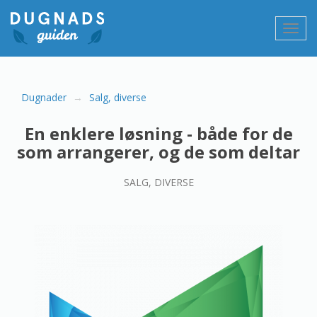
Gå
til
Vis/sk
innholdet
navig
Dugnader
Salg, diverse
En enklere løsning - både for de
som arrangerer, og de som deltar
SALG, DIVERSE