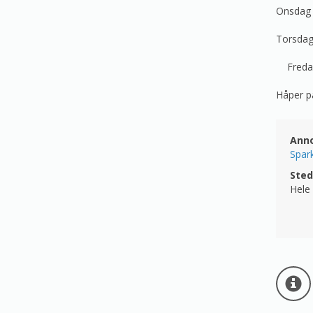
Onsdag 
Torsdag
Fredag 
Håper på
Ann
Spar
Sted
Hele 