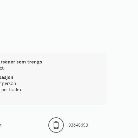
ersoner som trengs
et
asjon
r person
 per hode)
o
93648693