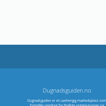
Dugnadsguiden.no
Dugnadsguiden er en uavhengig markedsplass so
formidler oppdrag fra frivillige organisasjoner og