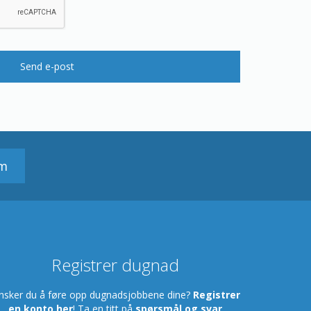
Send e-post
em
Registrer dugnad
nsker du å føre opp dugnadsjobbene dine?
Registrer
en konto her
! Ta en titt på
spørsmål og svar