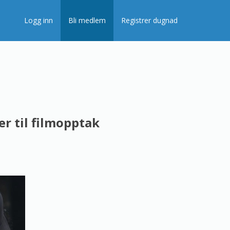
Logg inn
Bli medlem
Registrer dugnad
er til filmopptak